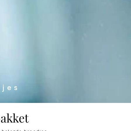
djes
akket