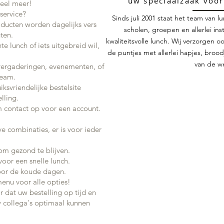
uw speciaalzaak voor
veel meer!
service?
Sinds juli 2001 staat het team van 
oducten worden dagelijks vers
scholen, groepen en allerlei ins
ten.
kwaliteitsvolle lunch. Wij verzorgen o
hte lunch of iets uitgebreid wil,
de puntjes met allerlei hapjes, brood
van de w
 vergaderingen, evenementen, of
team.
iksvriendelijke bestelsite
lling.
m
contact op voor een account.
eve combinaties, er is voor ieder
om gezond te blijven.
voor een snelle lunch.
oor de koude dagen.
menu voor alle opties!
r dat uw bestelling op tijd en
 collega's optimaal kunnen