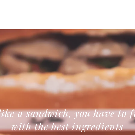
 like a
sandwich, you have to fi
with the best ingredients