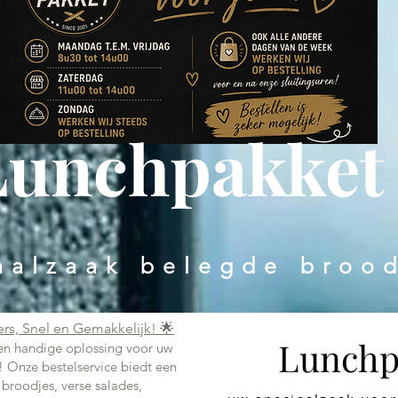
Lunchpakket
aalzaak belegde broo
ers, Snel en Gemakkelijk! 🌟
Lunchp
 en handige oplossing voor uw
! Onze bestelservice biedt een
 broodjes, verse salades,