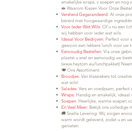
smakelijke wraps, v soepen en nog 
🥪 Waarom Kiezen Voor Onze Bestel
Versheid Gegarandeerd
: Al onze pr
bereid met hoogwaardige ingrediën
Voor Ieder Wat Wils
: Of u nu een lic
wij hebben voor ieder wat wils.
Ideaal Voor Bedrijven:
Perfect voor
gewoon een lekkere lunch voor uw 
Eenvoudig Bestellen
: Via onze gebru
plaatst u snel en eenvoudig uw beste
(
www.heytom.eu/lunchpakket) Nee
🍽️ Ons Assortiment:
Broodjes
: Van klassiekers tot creati
wat wils!
Salades:
Vers en voedzaam, perfect 
Wraps:
Handig en smakelijk, ideaal 
Soepen
: Heerlijke, warme soepen v
En Veel Meer:
Bekijk ons volledige 
🚚 Snelle Levering: Wij zorgen ervoo
warm wordt geleverd, zodat u en uw
genieten.