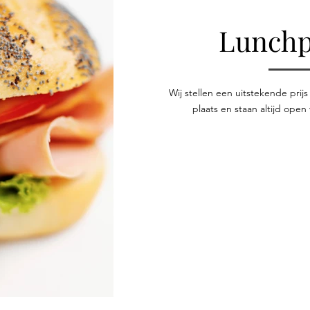
Lunchp
Wij stellen een uitstekende prij
plaats en staan altijd open