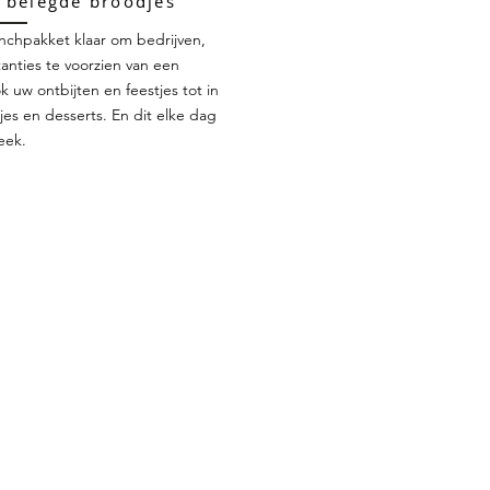
 belegde broodjes
lunchpakket klaar om bedrijven,
tanties te voorzien van een
ok uw ontbijten en feestjes tot in
jes en desserts. En dit elke dag
eek.