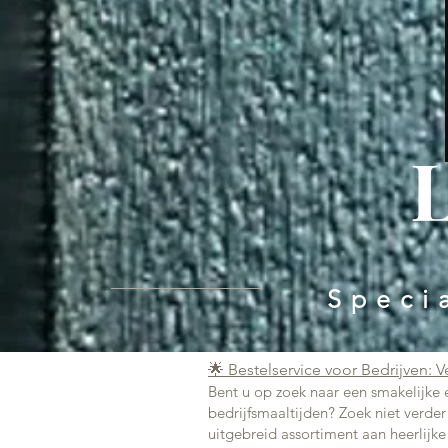
Speci
🌟 Bestelservice voor Bedrijven: V
Bent u op zoek naar een smakelijke
bedrijfsmaaltijden? Zoek niet verder
uitgebreid assortiment aan heerlijke