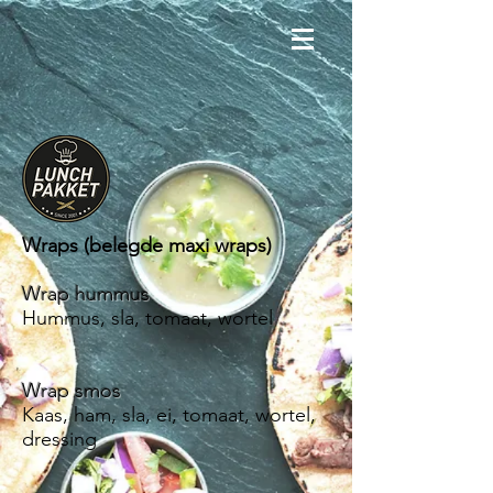
Wraps (belegde maxi wraps)
Wrap hummus
Hummus, sla, tomaat, wortel
Wrap smos
Kaas, ham, sla, ei, tomaat, wortel,
dressing