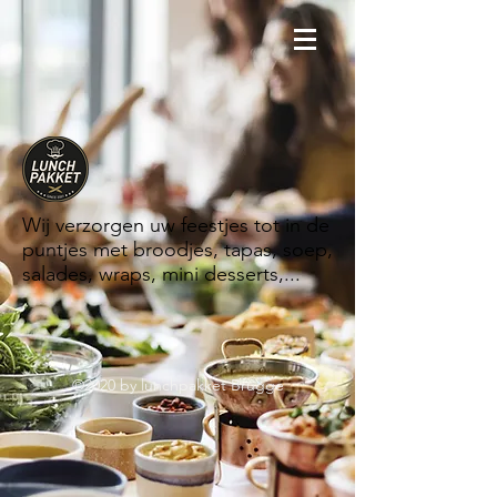
Wij verzorgen uw feestjes tot in de
puntjes met broodjes, tapas, soep,
salades, wraps, mini desserts,...
©2020 by lunchpakket Brugge